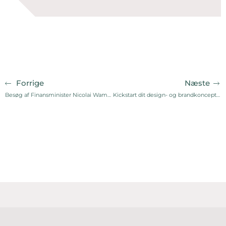
Forrige
Næste
Besøg af Finansminister Nicolai Wammen
Kickstart dit design- og brandkoncept, så det skiller sig ud fra mængden