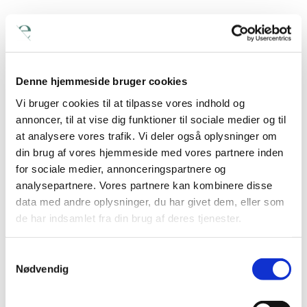
5. Brands skal skabe
Denne hjemmeside bruger cookies
effekt
Vi bruger cookies til at tilpasse vores indhold og
annoncer, til at vise dig funktioner til sociale medier og til
…ellers er de ligegyldige – det samme gælder for
at analysere vores trafik. Vi deler også oplysninger om
din skiltning. Du kan lave de mest iøjnefaldende
din brug af vores hjemmeside med vores partnere inden
skilte, men er skilte ikke placeret, så besøgende
for sociale medier, annonceringspartnere og
kan se dem, har de ingen effekt. Skiltningen skal
analysepartnere. Vores partnere kan kombinere disse
møde dine gæster i øjenhøjde og placeres, så de
data med andre oplysninger, du har givet dem, eller som
ledes i den rigtige retning.
de har indsamlet fra din brug af deres tjenester.
Et facadeskilt skal lede dine besøgende i retning
Samtykkevalg
af dit domicil – også når de kommer kørende
Nødvendig
forbi. Derfor skal dit facadeskilt skille sig ud fra
mængden. Og det skal være klart og tydeligt,
også på lang afstand.