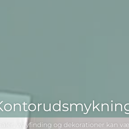
Kontorudsmyknin
aler, wayfinding og dekorationer kan vær