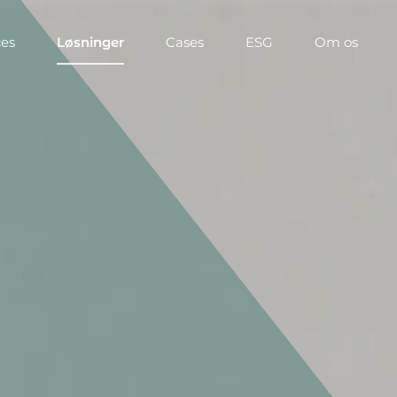
ces
Løsninger
Cases
ESG
Om os