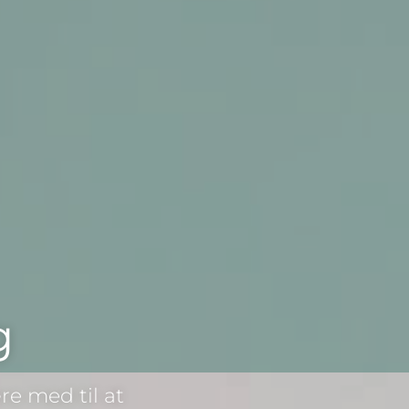
g
e med til at 