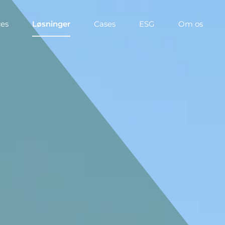
ces
Løsninger
Cases
ESG
Om os