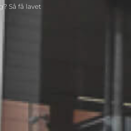
? Så få lavet 