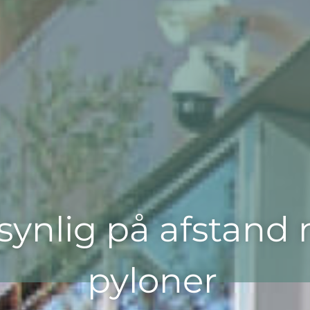
 synlig på afstand
pyloner