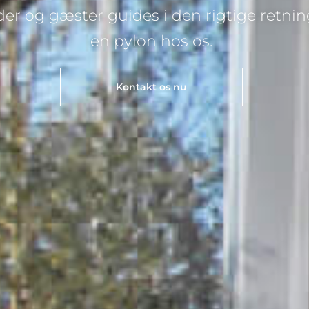
er og gæster guides i den rigtige retning
en pylon hos os.
Kontakt os nu