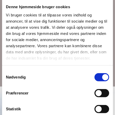
dig på hele rejsen fra kreativt udtryk til
Denne hjemmeside bruger cookies
produktion og montage. Du kan både få
Vi bruger cookies til at tilpasse vores indhold og
foliedekoration eller en totalindpakning af dit
annoncer, til at vise dig funktioner til sociale medier og til
køretøj.
at analysere vores trafik. Vi deler også oplysninger om
din brug af vores hjemmeside med vores partnere inden
Så skal din varebil udnyttes som rullende
for sociale medier, annonceringspartnere og
reklamesøjle, kan vi også hjælpe med det. Vi
analysepartnere. Vores partnere kan kombinere disse
laver både
bilreklame
r
,
lastbilreklamer
,
data med andre oplysninger, du har givet dem, eller som
vognparker
og
folie til bil
.
de har indsamlet fra din brug af deres tjenester.
Se alle dine muligheder her
Samtykkevalg
Nødvendig
Præferencer
Statistik