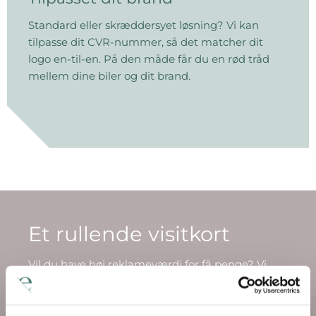
Standard eller skræddersyet løsning? Vi kan
tilpasse dit CVR-nummer, så det matcher dit
logo en-til-en. På den måde får du en rød tråd
mellem dine biler og dit brand.
Et rullende visitkort
Vil du have høj reklameværdi for få penge? Vi
kan hjælpe dig med at omdanne din firmabil til
et rullende visitkort. Vores dygtige hold designer
rigtig mange vogndekorationer, og vi kan hjælpe