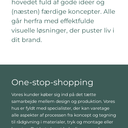
hovedet fuld af gode ideer og
(næsten) færdige koncepter. Alle
går herfra med effektfulde
visuelle løsninger, der puster liv i
dit brand.
One-stop-shopping
Vores kunder køber sig ind på det tætte
samarbejde mellem design og produktion. Vores
hus er fyldt med specialister, der kan varetage
alle aspekter af processen fra koncept og tegning
til rådgivning i materialer, tryk og montage eller