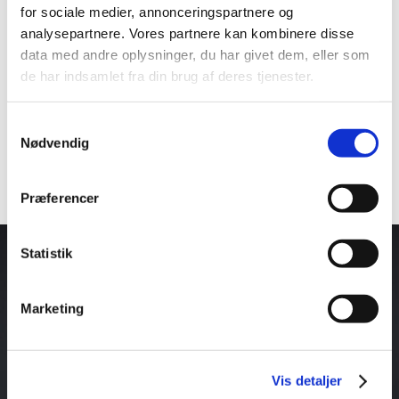
for sociale medier, annonceringspartnere og
Vores kreative hold kan blandt andet hjælpe dig
analysepartnere. Vores partnere kan kombinere disse
med:
data med andre oplysninger, du har givet dem, eller som
konceptudvikling
de har indsamlet fra din brug af deres tjenester.
designudvikling
Art Direction
Samtykkevalg
grafisk oplæg i 2D og 3D
Nødvendig
filhåndtering, måltegning og rentegning.
Præferencer
Statistik
Marketing
Vis detaljer