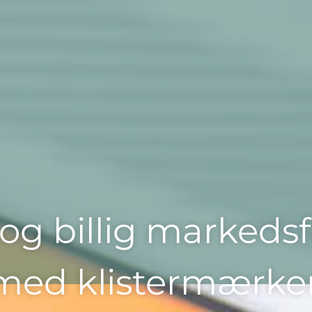
g billig markedsf
med klistermærke