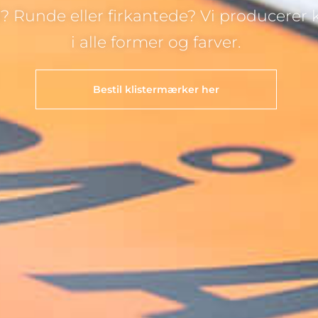
å? Runde eller firkantede? Vi producerer 
Bestil klistermærker her