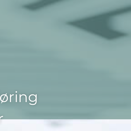
øring
r