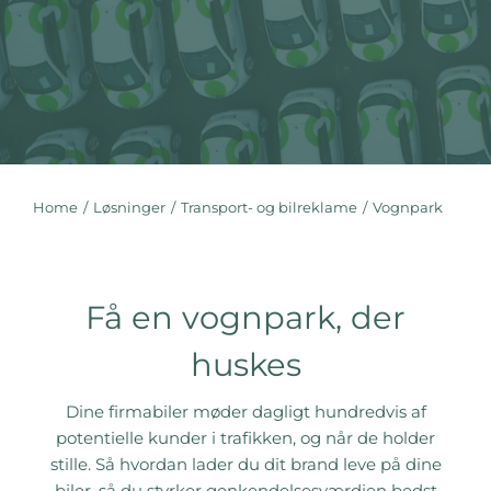
Home
Løsninger
Transport- og bilreklame
Vognpark
You are here:
Få en vognpark, der
huskes
Dine firmabiler møder dagligt hundredvis af
potentielle kunder i trafikken, og når de holder
stille. Så hvordan lader du dit brand leve på dine
biler, så du styrker genkendelsesværdien bedst