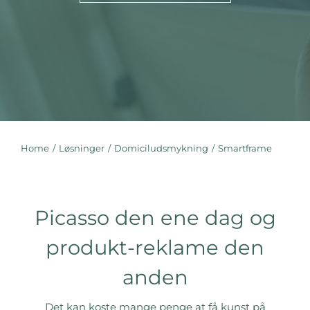
Home
Løsninger
Domiciludsmykning
Smartframe
You are here:
Picasso den ene dag og
produkt-reklame den
anden
Det kan koste mange penge at få kunst på