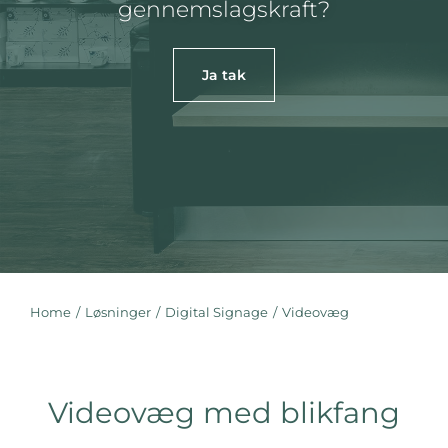
gennemslagskraft?
Ja tak
Home
Løsninger
Digital Signage
Videovæg
You are here:
Videovæg med blikfang