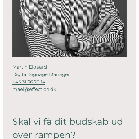
Martin Elgaard
Digital Signage Manager
+45 31 66 23 14
mael@effection.dk
Skal vi få dit budskab ud
over rampen?