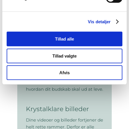
Med strategiske placeringer og
lækkert indhold kan du nemt fange
kundernes opmærksomhed og få
dit budskab ud og leve i kundernes
Vis detaljer
bevidsthed.
Tillad alle
Skræddersyet
budskaber
Tillad valgte
Video, billeder, tekster? Ét samlet
Afvis
billede, eller forskelligt indhold på
diverse skærme? Du bestemmer,
hvordan dit budskab skal ud at leve.
Krystalklare billeder
Dine videoer og billeder fortjener de
helt rette rammer. Derfor er alle