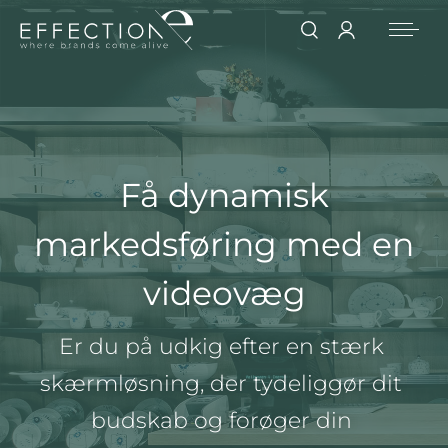
Få dynamisk
markedsføring med en
videovæg
Er du på udkig efter en stærk 
skærmløsning, der tydeliggør dit 
budskab og forøger din 