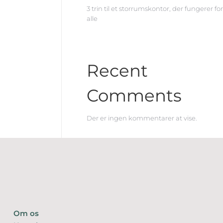
3 trin til et storrumskontor, der fungerer for
alle
Recent
Comments
Der er ingen kommentarer at vise.
Om os