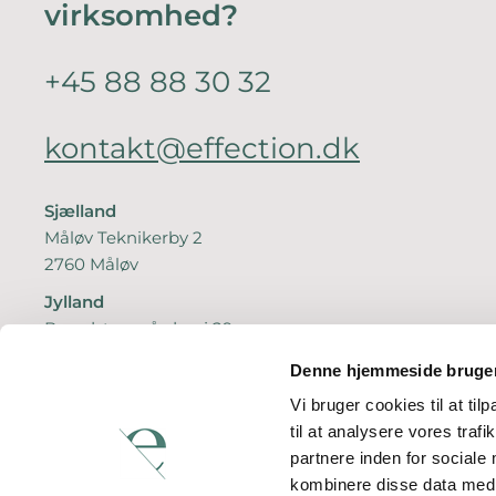
virksomhed?
+45 88 88 30 32
kontakt@effection.dk
Sjælland
Måløv Teknikerby 2
2760 Måløv
Jylland
Brendstrupgårdsvej 29
8200 Aarhus N
Denne hjemmeside bruger
CVR: 15134488
Vi bruger cookies til at til
til at analysere vores tra
partnere inden for sociale
kombinere disse data med a