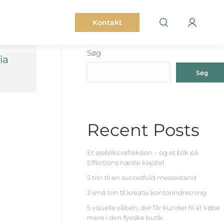
Kontakt
Søg
ia
Søg
Recent Posts
Et øjebliks refleksion – og et blik på
Effections næste kapitel
5 trin til en succesfuld messestand
3 små trin til kreativ kontorindretning
5 visuelle våben, der får kunder til at købe
mere i den fysiske butik