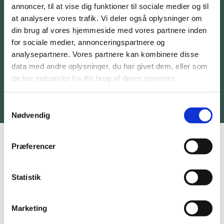
udtryk taler sit helt eget recycle-sprog og
annoncer, til at vise dig funktioner til sociale medier og til
tiltrækker nye kunder.
at analysere vores trafik. Vi deler også oplysninger om
din brug af vores hjemmeside med vores partnere inden
Kiehl’s pop-up stand i Magasin øgede
for sociale medier, annonceringspartnere og
omsætningen med hele 43% – samtidig blev der
analysepartnere. Vores partnere kan kombinere disse
indsamlet plastic til genanvendelse til gavn for
data med andre oplysninger, du har givet dem, eller som
miljøet.
de har indsamlet fra din brug af deres tjenester.
Samtykkevalg
Nødvendig
Præferencer
Statistik
Marketing